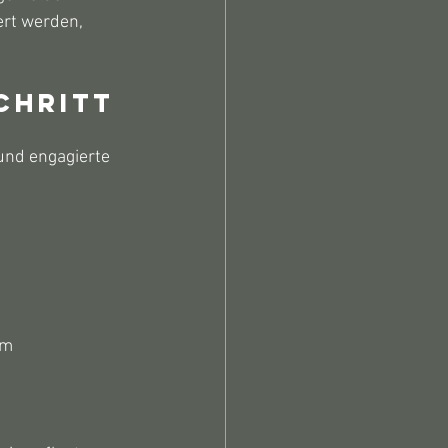
ert werden, 
chritt 
und engagierte 
em 