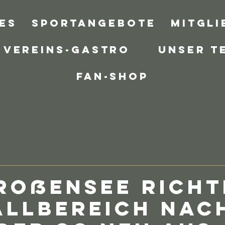
es
Sportangebote
Mitgli
Vereins-Gastro
Unser T
Fan-Shop
roßensee richt
allbereich nac