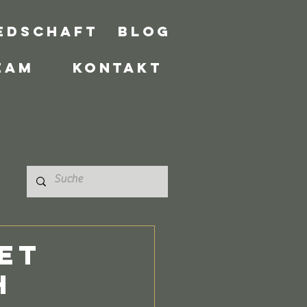
edschaft
Blog
eam
Kontakt
et
h