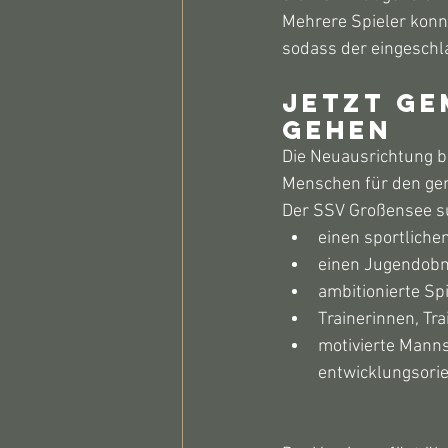
Mehrere Spieler konnt
sodass der eingeschl
Jetzt ge
gehen
Die Neuausrichtung bi
Menschen für den ge
Der SSV Großensee s
einen sportliche
einen Jugendobm
ambitionierte Sp
Trainerinnen, Tr
motivierte Manns
entwicklungsori