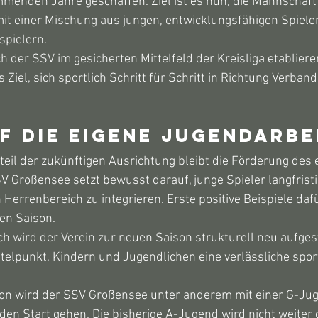
menden Jahre geschaffen. Ziel ist es nun, die Mannschaft 
mit einer Mischung aus jungen, entwicklungsfähigen Spiele
pielern.
h der SSV im gesicherten Mittelfeld der Kreisliga etablieren
s Ziel, sich sportlich Schritt für Schritt in Richtung Verband
f die eigene Jugendarbe
teil der zukünftigen Ausrichtung bleibt die Förderung des 
 Großensee setzt bewusst darauf, junge Spieler langfristi
 Herrenbereich zu integrieren. Erste positive Beispiele daf
den Saison.
 wird der Verein zur neuen Saison strukturell neu aufgeste
ttelpunkt, Kindern und Jugendlichen eine verlässliche spor
n wird der SSV Großensee unter anderem mit einer G-Jug
en Start gehen. Die bisherige A-Jugend wird nicht weiter 