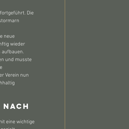
ortgeführt. Die 
stormarn 
e neue 
ftig wieder 
n aufbauen.
gen und musste 
e 
er Verein nun 
haltig 
 nach 
it eine wichtige 