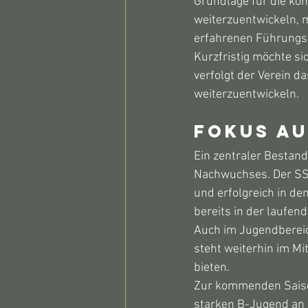
Grundlage für die kom
weiterzuentwickeln, 
erfahrenen Führungss
Kurzfristig möchte sic
verfolgt der Verein da
weiterzuentwickeln.
Fokus au
Ein zentraler Bestand
Nachwuchses. Der SSV
und erfolgreich in den
bereits in der laufen
Auch im Jugendbereich
steht weiterhin im Mi
bieten.
Zur kommenden Saiso
starken B-Jugend an d