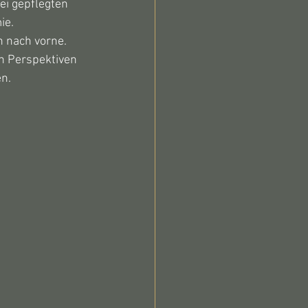
ei gepflegten 
ie.
 nach vorne. 
rn Perspektiven 
en.