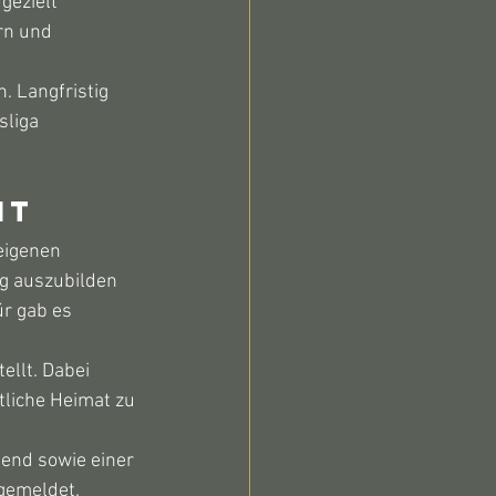
gezielt 
rn und 
. Langfristig 
sliga 
it
eigenen 
g auszubilden 
ür gab es 
llt. Dabei 
tliche Heimat zu 
end sowie einer 
gemeldet. 