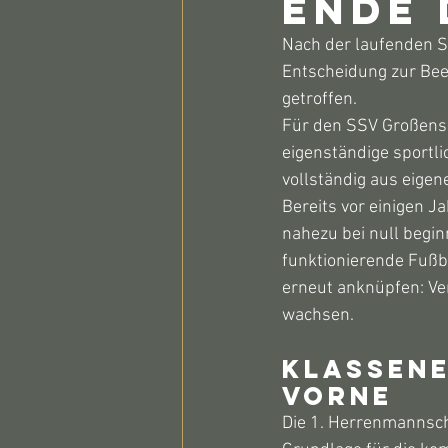
Ende 
Nach der laufenden Sa
Entscheidung zur Be
getroffen.
Für den SSV Großensee
eigenständige sportli
vollständig aus eigen
Bereits vor einigen 
nahezu bei null beginn
funktionierende Fußb
erneut anknüpfen: V
wachsen.
Klassene
vorne
Die 1. Herrenmannscha