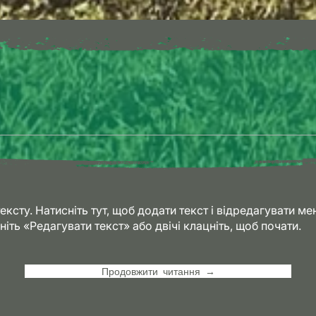
ексту. Натисніть тут, щоб додати текст і відредагувати ме
ніть «Редагувати текст» або двічі клацніть, щоб почати.
Продовжити читання →