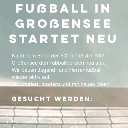
Fußball in
Großensee
startet neu
Nach dem Ende der SG richtet der SSV
Großensee den Fußballbereich neu aus.
Wir bauen Jugend- und Herrenfußball
wieder aktiv auf.
Strukturiert, modern und mit neuen Ideen.
Gesucht werden:
Jugendobmann / Jugendobfrau
Herrenobmann / Herrenobfrau