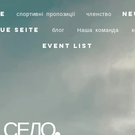
te
спортивні пропозиції
членство
Ne
ue Seite
блог
Наша команда
к
Event List
 СЕЛО.