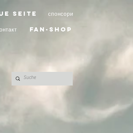
ue Seite
спонсори
онтакт
Fan-Shop