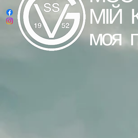
МІЙ 
моя 