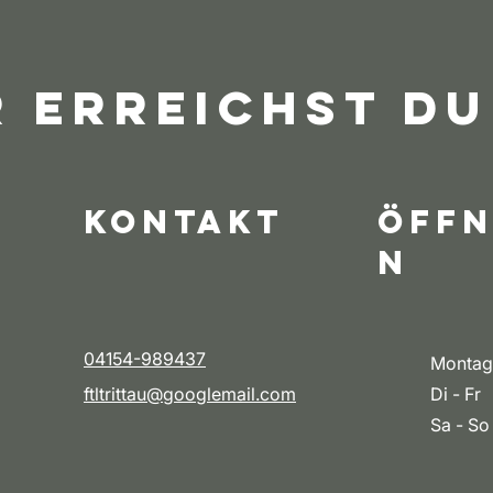
r erreichst du
Kontakt
Öffn
n
04154-989437
Montag
ftltrittau@googlemail.com
Di - Fr
Sa - So