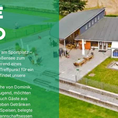
e
o
 am Sportplatz –
roßensee zum
hrend eines
reffpunkt für ein
findet unsere
ähe von Dominik,
jugend, möchten
auch Gäste aus
Neben Getränken
 Speisen, belegte
Mannschaftsessen