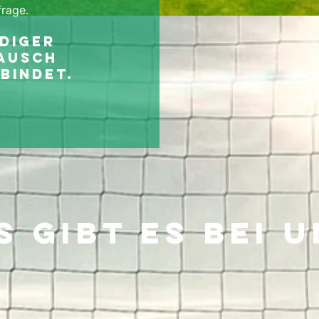
frage.
ndiger
tausch
bindet.
s gibt es bei u